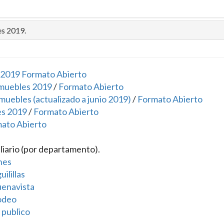
es 2019.
 2019 Formato Abierto
 muebles 2019
/
Formato Abierto
muebles (actualizado a junio 2019)
/
Formato Abierto
es 2019
/
Formato Abierto
ato Abierto
liario (por departamento).
nes
ilillas
uenavista
odeo
 publico