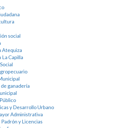
co
ciudadana
cultura
ón social
a
n Atequiza
 La Capilla
Social
gropecuario
Municipal
 de ganadería
nicipal
 Público
icas y Desarrollo Urbano
Mayor Administrativa
e Padrón y Licencias