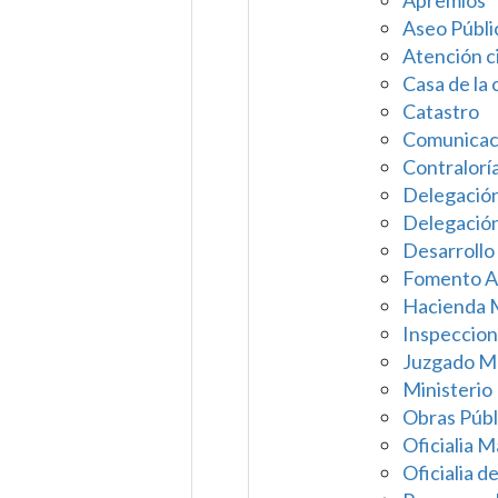
Apremios
Aseo Públi
Atención 
Casa de la 
Catastro
Comunicaci
Contralorí
Delegació
Delegación
Desarrollo 
Fomento A
Hacienda 
Inspeccion
Juzgado Mu
Ministerio
Obras Públ
Oficialia 
Oficialia d